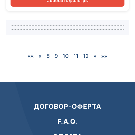
Сбросить фильтры
Стратосфера
https://cp.ural-radio-station.ru:1030/api/startpage/7/
★
0.00
Шалаев Радио
★
0.00
#Эмбиент
#Инструментальное
#Электронное
««
«
8
9
10
11
12
»
»»
ДОГОВОР-ОФЕРТА
F.A.Q.