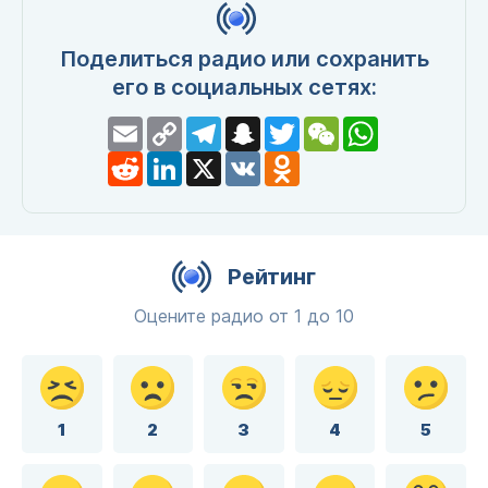
Поделиться радио или сохранить
его в социальных сетях:
Email
Copy
Telegram
Snapchat
Twitter
WeChat
WhatsApp
Link
Reddit
LinkedIn
X
VK
Odnoklassniki
Рейтинг
Оцените радио от 1 до 10
1
2
3
4
5