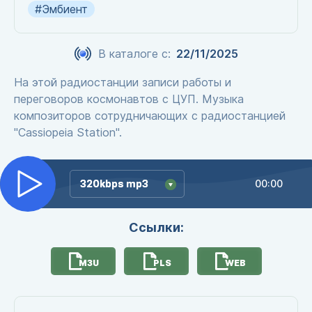
#Эмбиент
В каталоге с:
22/11/2025
На этой радиостанции записи работы и
переговоров космонавтов с ЦУП. Музыка
композиторов сотрудничающих с радиостанцией
"Cassiopeia Station".
320kbps mp3
320kbps mp3
00:00
Ссылки:
M3U
PLS
WEB