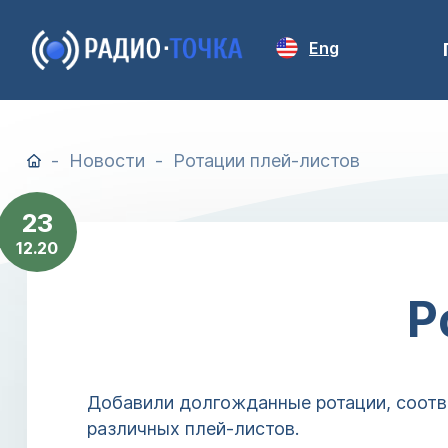
Eng
Новости
Ротации плей-листов
23
12.20
Р
Добавили долгожданные ротации, соотве
различных плей-листов.