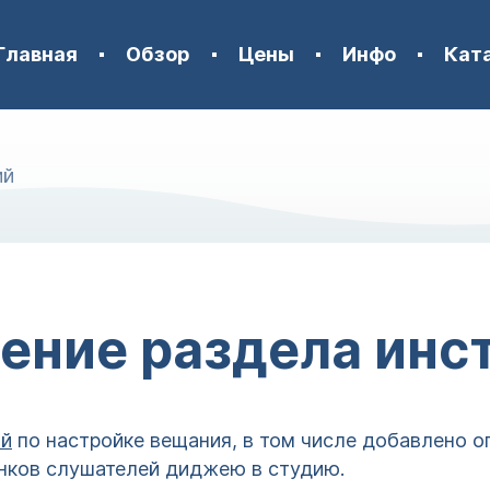
Главная
Обзор
Цены
Инфо
Кат
ий
ение раздела инс
ий
по настройке вещания, в том числе добавлено о
онков слушателей диджею в студию.