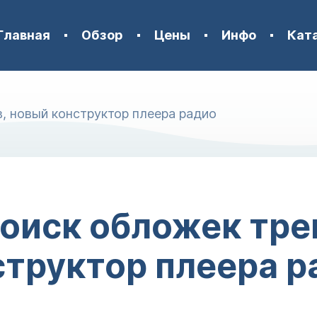
Главная
Обзор
Цены
Инфо
Кат
, новый конструктор плеера радио
оиск обложек тре
структор плеера р