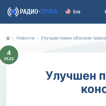
Eng
Новости
Улучшен поиск обложек треков
4
01.22
Улучшен п
кон