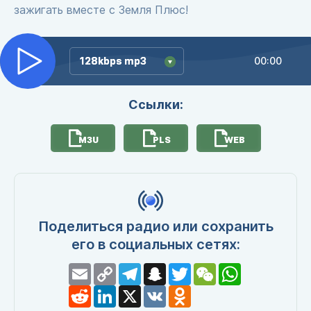
зажигать вместе с Земля Плюс!
128kbps mp3
128kbps mp3
00:00
Ссылки:
M3U
PLS
WEB
Поделиться радио или сохранить
его в социальных сетях:
Email
Copy
Telegram
Snapchat
Twitter
WeChat
WhatsApp
Link
Reddit
LinkedIn
X
VK
Odnoklassniki