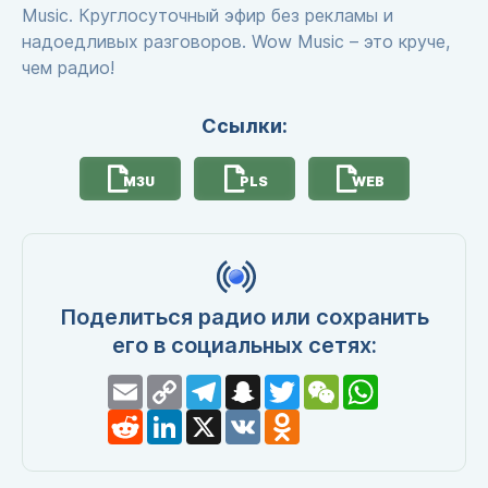
Music. Круглосуточный эфир без рекламы и
надоедливых разговоров. Wow Music – это круче,
чем радио!
Ссылки:
M3U
PLS
WEB
Поделиться радио или сохранить
его в социальных сетях:
Email
Copy
Telegram
Snapchat
Twitter
WeChat
WhatsApp
Link
Reddit
LinkedIn
X
VK
Odnoklassniki