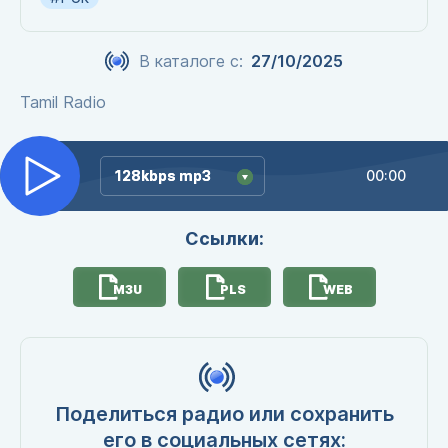
В каталоге с:
27/10/2025
Tamil Radio
128kbps mp3
128kbps mp3
00:00
Ссылки:
M3U
PLS
WEB
Поделиться радио или сохранить
его в социальных сетях: