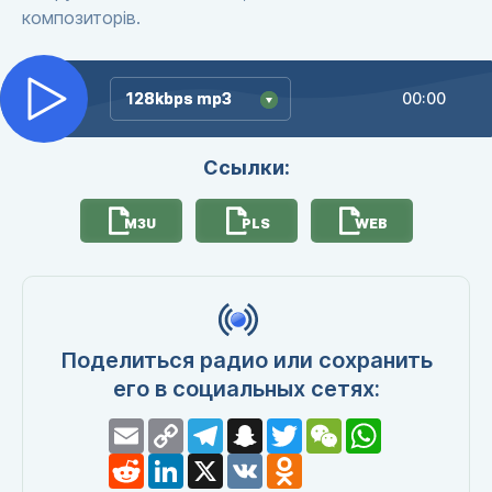
композиторів.
128kbps mp3
128kbps mp3
00:00
Ссылки:
M3U
PLS
WEB
Поделиться радио или сохранить
его в социальных сетях:
Email
Copy
Telegram
Snapchat
Twitter
WeChat
WhatsApp
Link
Reddit
LinkedIn
X
VK
Odnoklassniki