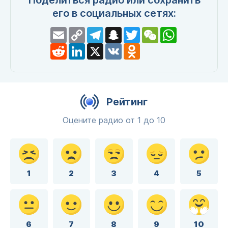
Поделиться радио или сохранить
его в социальных сетях:
Email
Copy
Telegram
Snapchat
Twitter
WeChat
WhatsApp
Link
Reddit
LinkedIn
X
VK
Odnoklassniki
Рейтинг
Оцените радио от 1 до 10
1
2
3
4
5
6
7
8
9
10