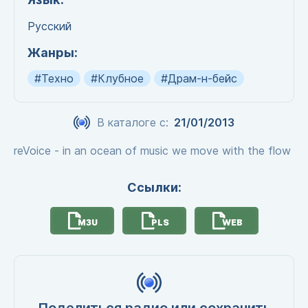
Русский
Жанры:
#Техно
#Клубное
#Драм-н-бейс
В каталоге с:
21/01/2013
reVoice - in an ocean of music we move with the flow
Ссылки:
M3U
PLS
WEB