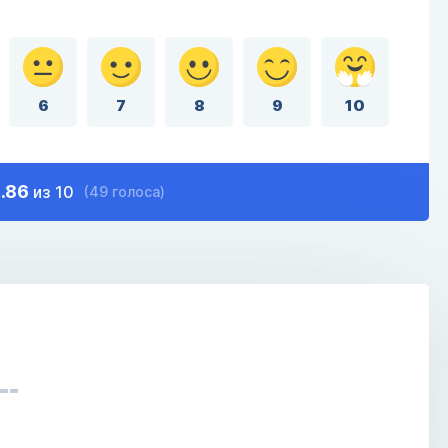
6
7
8
9
10
.86
из 10
(49 голоса)