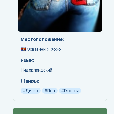
Местоположение:
Эсватини > Хохо
Язык:
Нидерландский
Жанры:
#Диско
#Поп
#Dj сеты