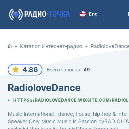
Eng
Каталог Интернет-радио
RadioloveDanc
4.86
Всего голосов:
49
RadioloveDance
HTTPS://RADIOLOVEDANCE.WIXSITE.COM/RADIO
Music International , dance, house, hip-hop & inter
Speaker Only Music Music is Passion byRADIOLOVE
esclusivi.Non stop in the mix!Non si ferma mai