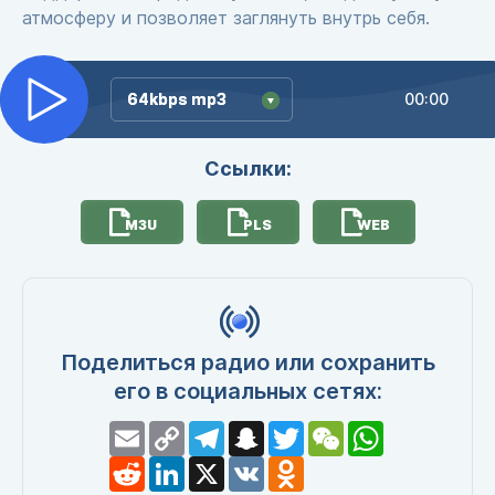
атмосферу и позволяет заглянуть внутрь себя.
64kbps mp3
64kbps mp3
00:00
Ссылки:
M3U
PLS
WEB
Поделиться радио или сохранить
его в социальных сетях:
Email
Copy
Telegram
Snapchat
Twitter
WeChat
WhatsApp
Link
Reddit
LinkedIn
X
VK
Odnoklassniki