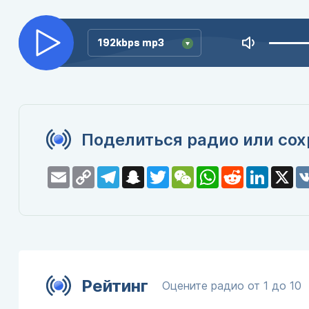
192kbps mp3
192kbps mp3
Поделиться радио или сох
Email
Copy
Telegram
Snapchat
Twitter
WeChat
WhatsApp
Reddit
LinkedI
X
Link
Рейтинг
Оцените радио от 1 до 10