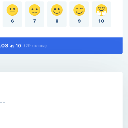
6
7
8
9
10
.03
из 10
(29 голоса)