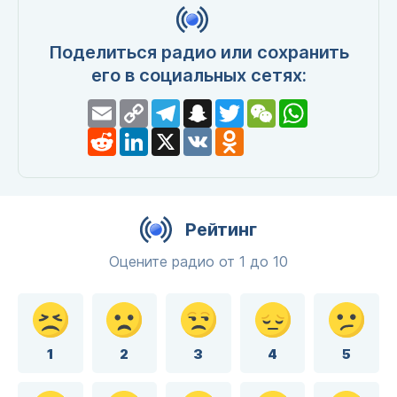
Поделиться радио или сохранить
его в социальных сетях:
Email
Copy
Telegram
Snapchat
Twitter
WeChat
WhatsApp
Link
Reddit
LinkedIn
X
VK
Odnoklassniki
Рейтинг
Оцените радио от 1 до 10
1
2
3
4
5