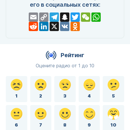
его в социальных сетях:
Email
Copy
Telegram
Snapchat
Twitter
WeChat
WhatsApp
Link
Reddit
LinkedIn
X
VK
Odnoklassniki
Рейтинг
Оцените радио от 1 до 10
1
2
3
4
5
6
7
8
9
10