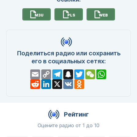
M3U
PLS
WEB
Поделиться радио или сохранить
его в социальных сетях:
Email
Copy
Telegram
Snapchat
Twitter
WeChat
WhatsApp
Link
Reddit
LinkedIn
X
VK
Odnoklassniki
Рейтинг
Оцените радио от 1 до 10