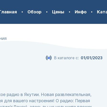
Главная
Обзор
Цены
Инфо
Кат
ния
В каталоге с:
01/01/2023
ое радио в Якутии. Новая развлекательная,
я для вашего настроения! О радио: Первая
тии(г.Ленск), здесь вы не услышите плохих