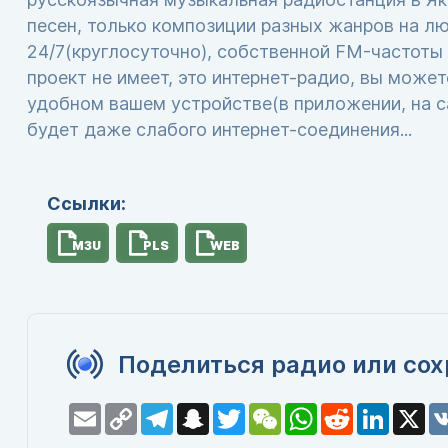
песен, только композиции разных жанров на л
24/7(круглосуточно), собственной FM-частоты 
проект не имеет, это интернет-радио, вы може
удобном вашем устройстве(в приложении, на са
будет даже слабого интернет-соединения...
Ссылки:
M3U
PLS
WEB
Поделиться радио или сох
Email
Copy
Telegram
Snapchat
Twitter
WeChat
WhatsApp
Reddit
LinkedI
X
Link