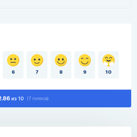
6
7
8
9
10
2.86
из 10
(7 голоса)