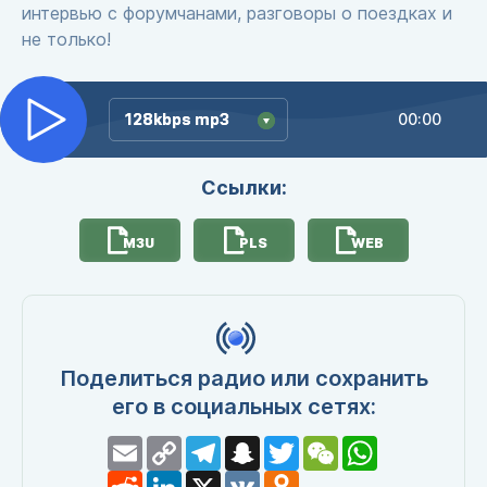
интервью с форумчанами, разговоры о поездках и
не только!
128kbps mp3
128kbps mp3
00:00
Ссылки:
M3U
PLS
WEB
Поделиться радио или сохранить
его в социальных сетях:
Email
Copy
Telegram
Snapchat
Twitter
WeChat
WhatsApp
Link
Reddit
LinkedIn
X
VK
Odnoklassniki