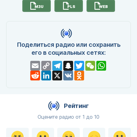
M3U
PLS
WEB
Поделиться радио или сохранить
его в социальных сетях:
Email
Copy
Telegram
Snapchat
Twitter
WeChat
WhatsApp
Link
Reddit
LinkedIn
X
VK
Odnoklassniki
Рейтинг
Оцените радио от 1 до 10