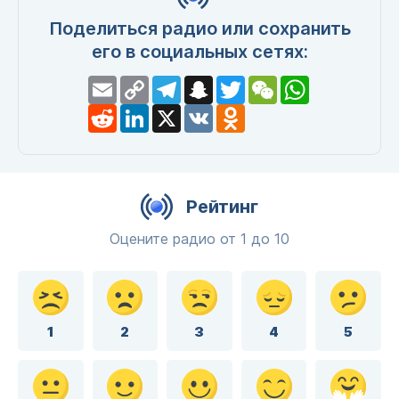
Поделиться радио или сохранить
его в социальных сетях:
Email
Copy
Telegram
Snapchat
Twitter
WeChat
WhatsApp
Link
Reddit
LinkedIn
X
VK
Odnoklassniki
Рейтинг
Оцените радио от 1 до 10
1
2
3
4
5