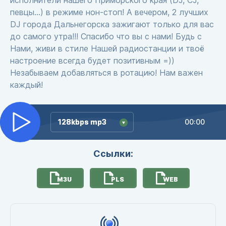
исполнители нашего Приморского края (DJ, CJ,
певцы...) в режиме нон-стоп! А вечером, 2 лучших
DJ города Дальнегорска зажигают только для вас
до самого утра!!! Спасибо что вы с нами! Будь с
Нами, живи в стиле Нашей радиостанции и твоё
настроение всегда будет позитивным =))
Незабываем добавляться в ротацию! Нам важен
каждый!
128kbps mp3
128kbps mp3
00:00
Ссылки:
M3U
PLS
WEB