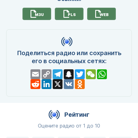
M3U
PLS
WEB
Поделиться радио или сохранить
его в социальных сетях:
Email
Copy
Telegram
Snapchat
Twitter
WeChat
WhatsApp
Link
Reddit
LinkedIn
X
VK
Odnoklassniki
Рейтинг
Оцените радио от 1 до 10