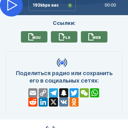
192kbps aac
192kbps aac
00:00
Ссылки:
M3U
PLS
WEB
Поделиться радио или сохранить
его в социальных сетях:
Email
Copy
Telegram
Snapchat
Twitter
WeChat
WhatsApp
Link
Reddit
LinkedIn
X
VK
Odnoklassniki