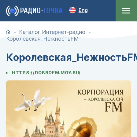
Eng
Каталог Интернет-радио
Королевская_НежностьFM
Королевская_НежностьF
HTTPS://DOBROFM.MOY.SU/