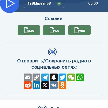
128kbps mp3
128kbps mp3
00:00
Ссылки:
M3U
PLS
WEB
Отправить/Сохранить радио в
социальных сетях:
Email
Copy
Telegram
Snapchat
Twitter
WeChat
WhatsApp
Link
Reddit
LinkedIn
X
VK
Odnoklassniki