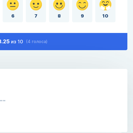
6
7
8
9
10
3.25
из 10
(4 голоса)