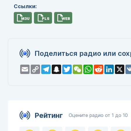
Ссылки:
M3U
PLS
WEB
Поделиться радио или сох
Email
Copy
Telegram
Snapchat
Twitter
WeChat
WhatsApp
Reddit
LinkedI
X
Link
Рейтинг
Оцените радио от 1 до 10