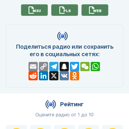
M3U
PLS
WEB
Поделиться радио или сохранить
его в социальных сетях:
Email
Copy
Telegram
Snapchat
Twitter
WeChat
WhatsApp
Link
Reddit
LinkedIn
X
VK
Odnoklassniki
Рейтинг
Оцените радио от 1 до 10