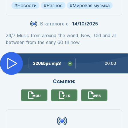
#Новости
#Разное
#Мировая музыка
В каталоге с:
14/10/2025
24/7 Music from around the world, New,, Old and all
between from the early 60 till now.
320kbps mp3
320kbps mp3
00:00
Ссылки:
M3U
PLS
WEB