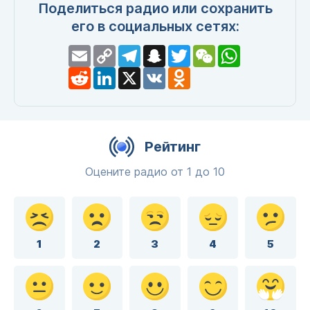
Поделиться радио или сохранить
его в социальных сетях:
Email
Copy
Telegram
Snapchat
Twitter
WeChat
WhatsApp
Link
Reddit
LinkedIn
X
VK
Odnoklassniki
Рейтинг
Оцените радио от 1 до 10
1
2
3
4
5