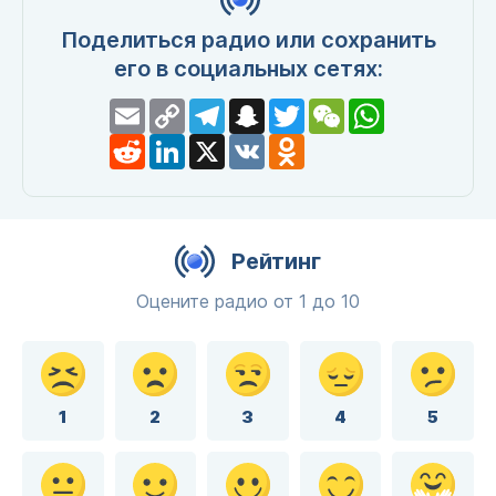
Поделиться радио или сохранить
его в социальных сетях:
Email
Copy
Telegram
Snapchat
Twitter
WeChat
WhatsApp
Link
Reddit
LinkedIn
X
VK
Odnoklassniki
Рейтинг
Оцените радио от 1 до 10
1
2
3
4
5