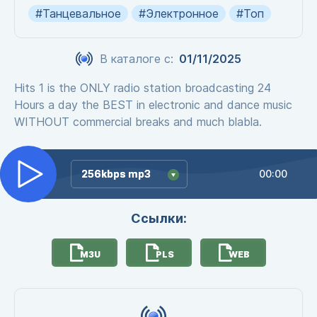
#Танцевальное
#Электронное
#Топ
В каталоге с:
01/11/2025
Hits 1 is the ONLY radio station broadcasting 24
Hours a day the BEST in electronic and dance music
WITHOUT commercial breaks and much blabla.
256kbps mp3
256kbps mp3
00:00
Ссылки:
M3U
PLS
WEB