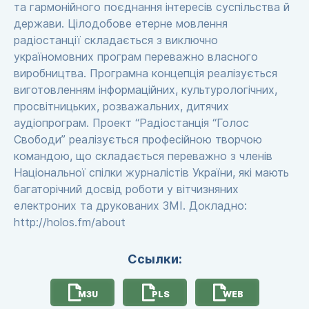
та гармонійного поєднання інтересів суспільства й
держави. Цілодобове етерне мовлення
радіостанції складається з виключно
україномовних програм переважно власного
виробництва. Програмна концепція реалізується
виготовленням інформаційних, культурологічних,
просвітницьких, розважальних, дитячих
аудіопрограм. Проект “Радіостанція “Голос
Свободи” реалізується професійною творчою
командою, що складається переважно з членів
Національної спілки журналістів України, які мають
багаторічний досвід роботи у вітчизняних
електроних та друкованих ЗМІ. Докладно:
http://holos.fm/about
Ссылки:
M3U
PLS
WEB