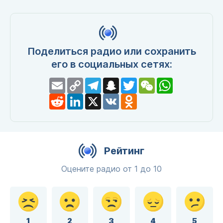
Поделиться радио или сохранить
его в социальных сетях:
Email
Copy
Telegram
Snapchat
Twitter
WeChat
WhatsApp
Link
Reddit
LinkedIn
X
VK
Odnoklassniki
Рейтинг
Оцените радио от 1 до 10
1
2
3
4
5