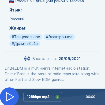
Россия > Единецкий район > Москва
Язык:
Русский
Жанры:
#Танцевальное
#Электронное
#Драм-н-бейс
В каталоге с:
29/06/2021
DnB&EDM is a multi-genre internet-radio station.
Drum'n'Bass is the basis of radio repertoire along with
other Fast and Slow EDM genres.
128kbps mp3
128kbps mp3
00:00