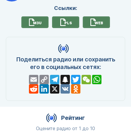
Ссылки:
M3U
PLS
WEB
Поделиться радио или сохранить
его в социальных сетях:
Email
Copy
Telegram
Snapchat
Twitter
WeChat
WhatsApp
Link
Reddit
LinkedIn
X
VK
Odnoklassniki
Рейтинг
Оцените радио от 1 до 10