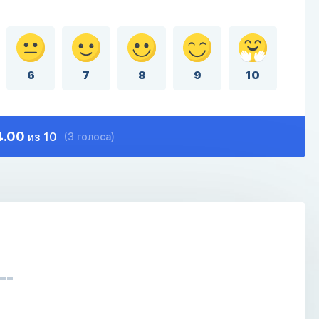
6
7
8
9
10
4.00
из 10
(3 голоса)