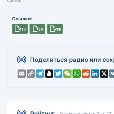
Ссылки:
M3U
PLS
WEB
Поделиться радио или сох
Email
Copy
Telegram
Snapchat
Twitter
WeChat
WhatsApp
Reddit
LinkedI
X
Link
Рейтинг
Оцените радио от 1 до 10