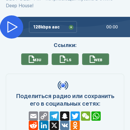
Deep House!
128kbps aac
128kbps aac
00:00
Ссылки:
M3U
PLS
WEB
Поделиться радио или сохранить
его в социальных сетях:
Email
Copy
Telegram
Snapchat
Twitter
WeChat
WhatsApp
Link
Reddit
LinkedIn
X
VK
Odnoklassniki