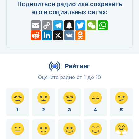
Поделиться радио или сохранить
его в социальных сетях:
Email
Copy
Telegram
Snapchat
Twitter
WeChat
WhatsApp
Link
Reddit
LinkedIn
X
VK
Odnoklassniki
Рейтинг
Оцените радио от 1 до 10
1
2
3
4
5