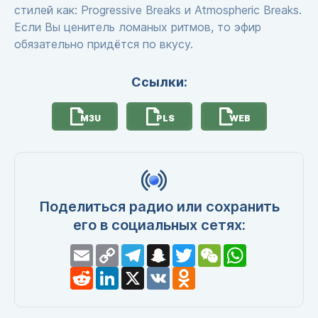
стилей как: Progressive Breaks и Atmospheric Breaks.
Если Вы ценитель ломаных ритмов, то эфир
обязательно придётся по вкусу.
Ссылки:
M3U
PLS
WEB
Поделиться радио или сохранить
его в социальных сетях:
Email
Copy
Telegram
Snapchat
Twitter
WeChat
WhatsApp
Link
Reddit
LinkedIn
X
VK
Odnoklassniki